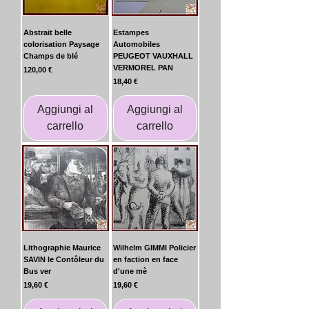
Abstrait belle
Estampes
colorisation Paysage
Automobiles
Champs de blé
PEUGEOT VAUXHALL
VERMOREL PAN
Prezzo
120,00 €
Prezzo
18,40 €
Aggiungi al
Aggiungi al
carrello
carrello
Lithographie Maurice
Wilhelm GIMMI Policier
SAVIN le Contôleur du
en faction en face
Bus ver
d'une mè
Prezzo
Prezzo
19,60 €
19,60 €