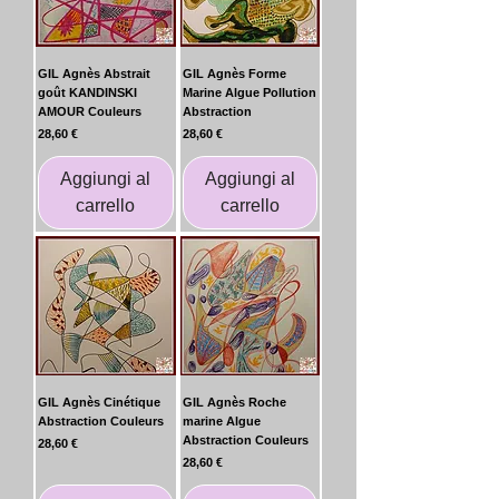
GIL Agnès Abstrait
GIL Agnès Forme
goût KANDINSKI
Marine Algue Pollution
AMOUR Couleurs
Abstraction
Prezzo
Prezzo
28,60 €
28,60 €
Aggiungi al
Aggiungi al
carrello
carrello
GIL Agnès Cinétique
GIL Agnès Roche
Abstraction Couleurs
marine Algue
Abstraction Couleurs
Prezzo
28,60 €
Prezzo
28,60 €