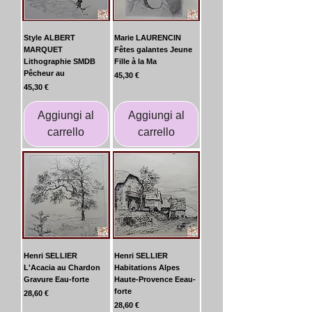
Style ALBERT
Marie LAURENCIN
MARQUET
Fêtes galantes Jeune
Lithographie SMDB
Fille à la Ma
Pêcheur au
Prezzo
45,30 €
Prezzo
45,30 €
Aggiungi al
Aggiungi al
carrello
carrello
Henri SELLIER
Henri SELLIER
L'Acacia au Chardon
Habitations Alpes
Gravure Eau-forte
Haute-Provence Eeau-
forte
Prezzo
28,60 €
Prezzo
28,60 €