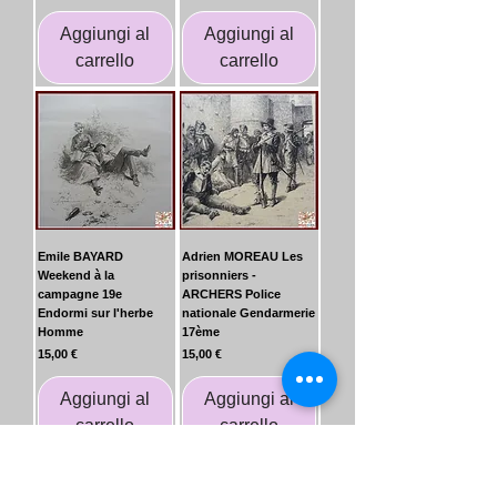
Aggiungi al
Aggiungi al
carrello
carrello
Emile BAYARD
Adrien MOREAU Les
Weekend à la
prisonniers -
campagne 19e
ARCHERS Police
Endormi sur l'herbe
nationale Gendarmerie
Homme
17ème
Prezzo
Prezzo
15,00 €
15,00 €
Aggiungi al
Aggiungi al
carrello
carrello