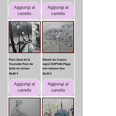
Aggiungi al
Aggiungi al
carrello
carrello
Paris Quai de la
Dessin au Crayon
Tournelle Pont de
signé DUPTAN Plage
Sully en noctur
mer maison bou
Prezzo
Prezzo
46,80 €
54,30 €
Aggiungi al
Aggiungi al
carrello
carrello