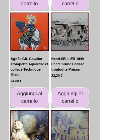
carrello
carrello
Agnès GIL Cavalier
Henri SELLIER 1949
Trompette Aquarelle et
Encre brune Batisse
collage Technique
troglodite Maison
Mixte
Prezzo
23,20 €
Prezzo
24,80 €
Aggiungi al
Aggiungi al
carrello
carrello