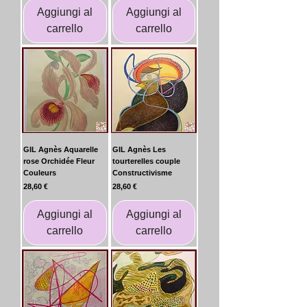
Aggiungi al
Aggiungi al
carrello
carrello
GIL Agnès Aquarelle
GIL Agnès Les
rose Orchidée Fleur
tourterelles couple
Couleurs
Constructivisme
Prezzo
Prezzo
28,60 €
28,60 €
Aggiungi al
Aggiungi al
carrello
carrello