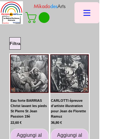
Mikado
des
Arts
Filtra
Eau forte BARRIAS
CARLOTTI épreuve
Christ lavant les pieds
d'artiste illustration
St Pierre St Jean
pour Jean de Florette
Passion 19è
Ramuz
Prezzo
Prezzo
22,60 €
36,80 €
Aggiungi al
Aggiungi al