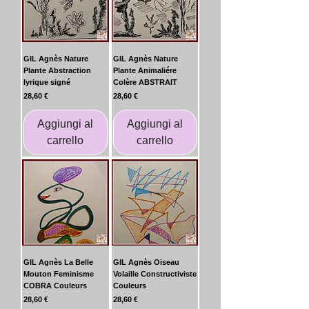
GIL Agnès Nature
GIL Agnès Nature
Plante Abstraction
Plante Animaliére
lyrique signé
Colère ABSTRAIT
Prezzo
Prezzo
28,60 €
28,60 €
Aggiungi al
Aggiungi al
carrello
carrello
GIL Agnès La Belle
GIL Agnès Oiseau
Mouton Feminisme
Volaille Constructiviste
COBRA Couleurs
Couleurs
Prezzo
Prezzo
28,60 €
28,60 €