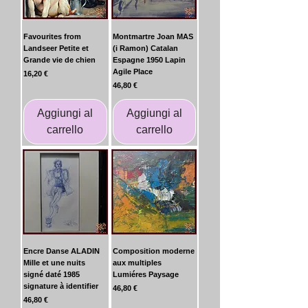
Favourites from
Montmartre Joan MAS
Landseer Petite et
(i Ramon) Catalan
Grande vie de chien
Espagne 1950 Lapin
Agile Place
Prezzo
16,20 €
Prezzo
46,80 €
Aggiungi al
Aggiungi al
carrello
carrello
Encre Danse ALADIN
Composition moderne
Mille et une nuits
aux multiples
signé daté 1985
Lumiéres Paysage
signature à identifier
Prezzo
46,80 €
Prezzo
46,80 €