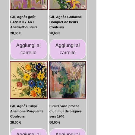
GIL Agnès goût
GIL Agnès Gouache
LANSKOY ART
Bouquet de fleurs
AbstraitCouleurs
Couleurs
Prezzo
Prezzo
28,60 €
28,60 €
Aggiungi al
Aggiungi al
carrello
carrello
GIL Agnès Tulipe
Fleurs Vase proche
Anémone Marguerite
d'un mur de briques
Couleurs
vers 1940
Prezzo
Prezzo
28,60 €
80,00 €
Aggiungi al
Aggiungi al