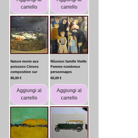
carrello
carrello
Nature morte aux
Réunion famille Vieille
poissons Citrons
Femme nombreux
composition sur
personnages
Prezzo
Prezzo
85,00 €
65,00 €
Aggiungi al
Aggiungi al
carrello
carrello