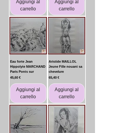
Aggiungi al
Aggiungi al
carrello
carrello
Eau forte Jean
Aristide MAILLOL
Hippolyte MARCHAND
Jeune Fille nouant sa
Paris Ponts sur
chevelure
Prezzo
Prezzo
45,60 €
65,40 €
Aggiungi al
Aggiungi al
carrello
carrello