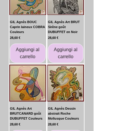
GIL Agnès BOUC
GIL Agnès Art BRUT
Caprin laineux COBRA
Sirène goût
Couleurs
DUBUFFET en Noir
Prezzo
Prezzo
28,60 €
28,60 €
Aggiungi al
Aggiungi al
carrello
carrello
GIL Agnès Art
GIL Agnès Dessin
BRUTCANARD goût
abstrait Roche
DUBUFFET Couleurs
Mollusque Couleurs
Prezzo
Prezzo
28,60 €
28,60 €