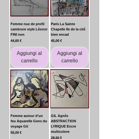
Femme nue de profil
Paris La Sainte
cambrure style Léonor
Chapelle Ile de la cité
FINI non
bien encad
Prezzo
Prezzo
44,60 €
45,00 €
Aggiungi al
Aggiungi al
carrello
carrello
Femme autour d'un
GIL Agnès
feu Aquarelle Gens du
ABSTRACTION
voyage Git
LYRIQUE Encre
multicolore
Prezzo
55,00 €
Prezzo
28,60 €